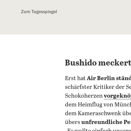
Kostenlos anmelden
Zum Tagesspiegel
Bushido meckert 
Erst hat
Air Berlin stän
schärfster Kritiker der S
Schokoherzen
vorgeknö
dem Heimflug von Münc
dem Kameraschwenk über 
übers
unfreundliche Pe