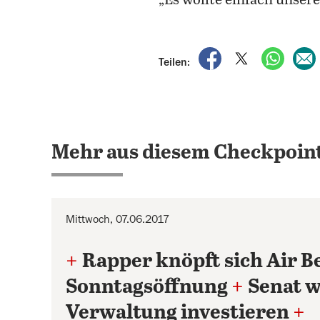
„Es wollte einfach unser
auf Facebook teile
auf X teilen
per Wh
Teilen:
Mehr aus diesem Checkpoint
Mittwoch, 07.06.2017
+
Rapper knöpft sich Air Be
Sonntagsöffnung
+
Senat w
Verwaltung investieren
+