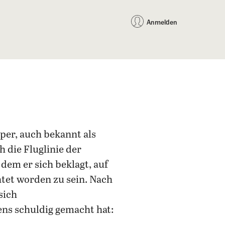
auf Facebook teilen
auf X teilen
per WhatsApp teilen
per E-Mail teilen
Artikel au
Teilen:
Anmelden
per, auch bekannt als
h die Fluglinie der
n dem er sich beklagt, auf
tet worden zu sein. Nach
sich
ens schuldig gemacht hat: