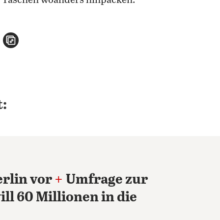
e Taschen woanders hinpacken.“
n
atsApp teilen
per E-Mail teilen
Artikel aufrufen
:
rlin vor
+
Umfrage zur
ill 60 Millionen in die