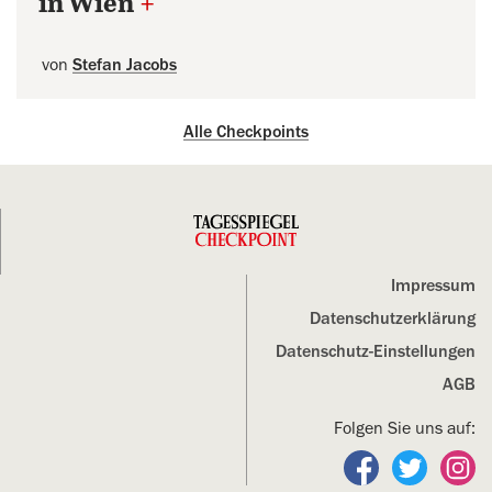
in Wien
+
von
Stefan Jacobs
Alle Checkpoints
Impressum
Datenschutz­erklärung
Datenschutz-Einstellungen
AGB
Folgen Sie uns auf:
Folgen Sie un
Folgen S
Fo