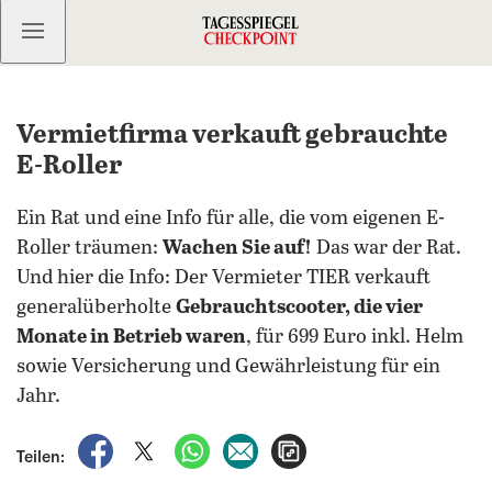
Kostenlos anmelden
Vermietfirma verkauft gebrauchte
E-Roller
Ein Rat und eine Info für alle, die vom eigenen E-
Roller träumen:
Wachen Sie auf!
Das war der Rat.
Und hier die Info: Der Vermieter TIER verkauft
generalüberholte
Gebrauchtscooter, die vier
Monate in Betrieb waren
, für 699 Euro inkl. Helm
sowie Versicherung und Gewährleistung für ein
Jahr.
auf Facebook teilen
auf X teilen
per WhatsApp teilen
per E-Mail teilen
Artikel aufrufen
Teilen: