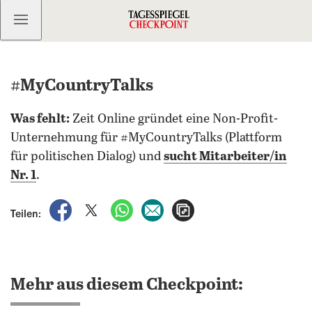
Kostenlos anmelden
#MyCountryTalks
Was fehlt:
Zeit Online gründet eine Non-Profit-
Unternehmung für #MyCountryTalks (Plattform
für politischen Dialog) und
sucht Mitarbeiter/in
Nr. 1
.
auf Facebook teilen
auf X teilen
per WhatsApp teilen
per E-Mail teilen
Artikel aufrufen
Teilen:
Mehr aus diesem Checkpoint: