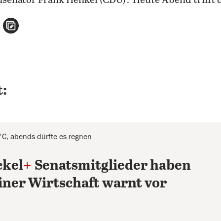
senator Frank Henkel (CDU)? Heute Abend trifft
n
atsApp teilen
per E-Mail teilen
Artikel aufrufen
:
°C, abends dürfte es regnen
ckel
+
Senatsmitglieder haben
iner Wirtschaft warnt vor