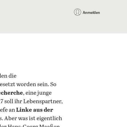
auf Facebook teilen
auf X teilen
per WhatsApp teilen
per E-Mail teilen
Artikel au
Teilen:
Anmelden
len die
esetzt worden sein. So
echerche
, eine junge
 soll ihr Lebenspartner,
iefe an
Linke aus der
Aber was ist eigentlich