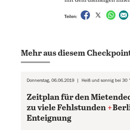
mit dem damaligen Innen
auf Facebook teile
auf X teilen
per Wh
Teilen:
Mehr aus diesem Checkpoint
Donnerstag, 06.06.2019
Heiß und sonnig bei 30 
Zeitplan für den Mietende
zu viele Fehlstunden
+
Berl
Enteignung