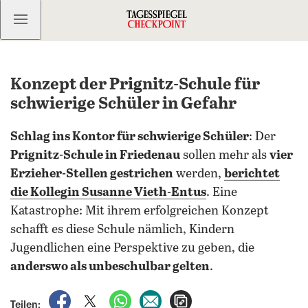
Kostenlos anmelden
Konzept der Prignitz-Schule für
schwierige Schüler in Gefahr
Schlag ins Kontor für schwierige Schüler
: Der
Prignitz-Schule in Friedenau
sollen mehr als
vier
Erzieher-Stellen gestrichen
werden,
berichtet
die Kollegin Susanne Vieth-Entus
. Eine
Katastrophe: Mit ihrem erfolgreichen Konzept
schafft es diese Schule nämlich, Kindern
Jugendlichen eine Perspektive zu geben, die
anderswo als unbeschulbar gelten
.
auf Facebook teilen
auf X teilen
per WhatsApp teilen
per E-Mail teilen
Artikel aufrufen
Teilen: