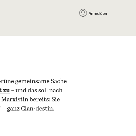
auf Facebook teilen
auf X teilen
per WhatsApp teilen
per E-Mail teilen
Artikel au
Teilen:
Anmelden
 Grüne gemeinsame Sache
t zu
– und das soll nach
Marxistin bereits: Sie
“ – ganz Clan-destin.