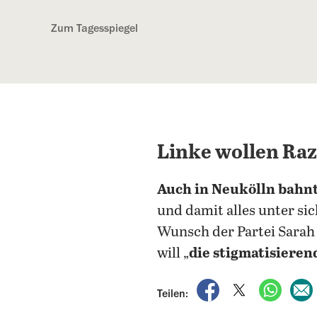
Kostenlos anmelden
Zum Tagesspiegel
Linke wollen Raz
Auch in Neukölln bahnt
und damit alles unter s
Wunsch der Partei Sarah 
will „
die stigmatisieren
auf Facebook teile
auf X teilen
per Wh
Teilen: