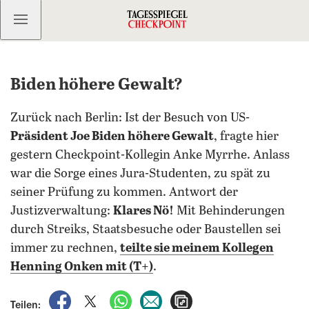
Kostenlos anmelden
Biden höhere Gewalt?
Zurück nach Berlin: Ist der Besuch von US-
Präsident Joe Biden höhere Gewalt
, fragte hier
gestern Checkpoint-Kollegin Anke Myrrhe. Anlass
war die Sorge eines Jura-Studenten, zu spät zu
seiner Prüfung zu kommen. Antwort der
Justizverwaltung:
Klares Nö!
Mit Behinderungen
durch Streiks, Staatsbesuche oder Baustellen sei
immer zu rechnen,
teilte sie meinem Kollegen
Henning Onken mit (T+)
.
auf Facebook teilen
auf X teilen
per WhatsApp teilen
per E-Mail teilen
Artikel aufrufen
Teilen: