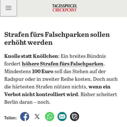
Kostenlos anmelden
Strafen fürs Falschparken sollen
erhöht werden
Knolle statt Knöllchen
: Ein breites Bündnis
fordert
höhere Strafen fürs Falschparken
.
Mindestens
100 Euro
soll das Stehen auf der
Radspur oder in zweiter Reihe kosten. Doch auch
die härtesten Strafen nützen nichts,
wenn ein
Verbot nicht kontrolliert wird
. Bisher scheitert
Berlin daran – noch.
auf Facebook teilen
auf X teilen
per WhatsApp teilen
per E-Mail teilen
Artikel aufrufen
Teilen: