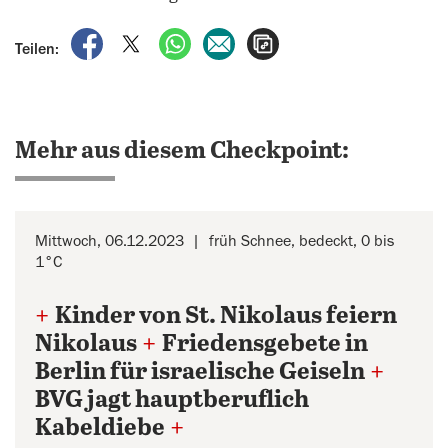
auf Facebook teilen
auf X teilen
per WhatsApp teilen
per E-Mail teilen
Artikel aufrufen
Teilen:
Mehr aus diesem Checkpoint:
Mittwoch, 06.12.2023
früh Schnee, bedeckt, 0 bis
1°C
+
Kinder von St. Nikolaus feiern
Nikolaus
+
Friedensgebete in
Berlin für israelische Geiseln
+
BVG jagt hauptberuflich
Kabeldiebe
+