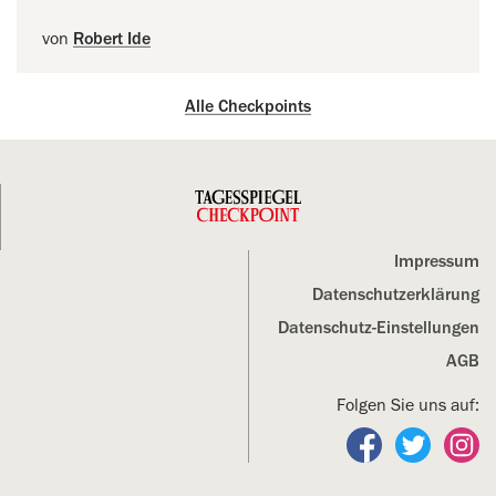
von
Robert Ide
Alle Checkpoints
Impressum
Datenschutz­erklärung
Datenschutz-Einstellungen
AGB
Folgen Sie uns auf:
Folgen Sie un
Folgen S
Fo