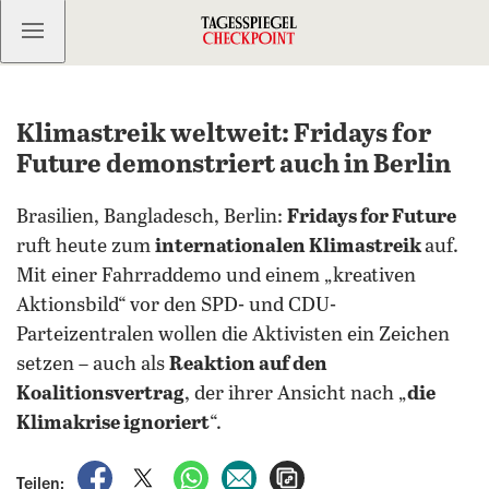
Kostenlos anmelden
Klimastreik weltweit: Fridays for
Future demonstriert auch in Berlin
Brasilien, Bangladesch, Berlin:
Fridays for Future
ruft heute zum
internationalen Klimastreik
auf.
Mit einer Fahrraddemo und einem „kreativen
Aktionsbild“ vor den SPD- und CDU-
Parteizentralen wollen die Aktivisten ein Zeichen
setzen – auch als
Reaktion auf den
Koalitionsvertrag
, der ihrer Ansicht nach „
die
Klimakrise ignoriert
“.
auf Facebook teilen
auf X teilen
per WhatsApp teilen
per E-Mail teilen
Artikel aufrufen
Teilen: