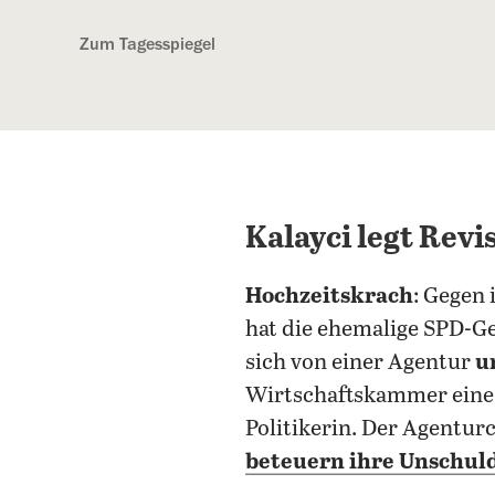
Kostenlos anmelden
Zum Tagesspiegel
Kalayci legt Revi
Hochzeitskrach
: Gegen 
hat die ehemalige SPD-G
sich von einer Agentur
u
Wirtschaftskammer ein
Politikerin. Der Agenturc
beteuern ihre Unschul