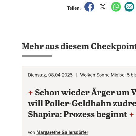
auf Facebook teile
auf X teilen
per Wh
Teilen:
Mehr aus diesem Checkpoint
Dienstag, 08.04.2025
Wolken-Sonne-Mix bei 5 bi
+
Schon wieder Ärger um 
will Poller-Geldhahn zudr
Shapira: Prozess beginnt
+
von
Margarethe Gallersdörfer