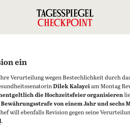
sion ein
ihre Verurteilung wegen Bestechlichkeit durch da
esundheitssenatorin
Dilek Kalayci
am Montag Revi
nentgeltlich die Hochzeitsfeier organisieren
li
e
Bewährungsstrafe von einem Jahr und sechs 
hef will ebenfalls Revision gegen seine Verurteilu
d
.