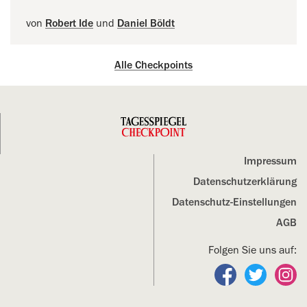
von
Robert Ide
und
Daniel Böldt
Alle Checkpoints
Impressum
Datenschutz­erklärung
Datenschutz-Einstellungen
AGB
Folgen Sie uns auf:
Folgen Sie un
Folgen S
Fo