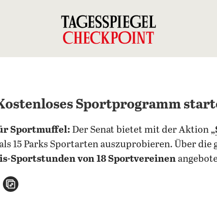
 Kostenloses Sportprogramm start
ür Sportmuffel:
Der Senat bietet mit der Aktion
„
 als 15 Parks Sportarten auszuprobieren. Über die
is-Sportstunden von 18 Sportvereinen
angebote
n
atsApp teilen
per E-Mail teilen
Artikel aufrufen