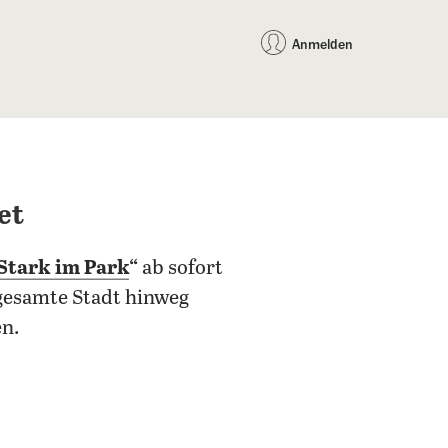
auf Facebook teilen
auf X teilen
per WhatsApp teilen
per E-Mail teilen
Artikel au
Teilen:
Anmelden
et
Stark im Park
“
ab sofort
 gesamte Stadt hinweg
n.