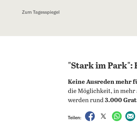
Kostenlos anmelden
Zum Tagesspiegel
"Stark im Park":
Keine Ausreden mehr f
die Möglichkeit, in mehr
werden rund
3.000 Grat
auf Facebook teile
auf X teilen
per Wh
Teilen: