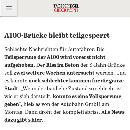
Kostenlos anmelden
A100-Brücke bleibt teilgesperrt
Schlechte Nachrichten für Autofahrer: Die
Teilsperrung der A100 wird vorerst nicht
aufgehoben
. Der
Riss im Beton
der S-Bahn-Brücke
soll
zwei weitere Wochen untersucht
werden. Und
es könnte
noch schlechter kommen für die ganze
Stadt
: „Wenn der bauliche Zustand so schlecht ist,
wie er sich darstellt,
könnte es eine Vollsperrung
geben
“, hieß es von der Autobahn GmbH am
Montag. Dann droht der Komplettabriss. Alle
News
dazu gibt's hier
.