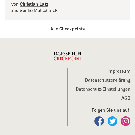
von
Christian Latz
und Sönke Matschurek
Alle Checkpoints
Impressum
Datenschutz­erklärung
Datenschutz-Einstellungen
AGB
Folgen Sie uns auf:
Folgen Sie un
Folgen S
Fo