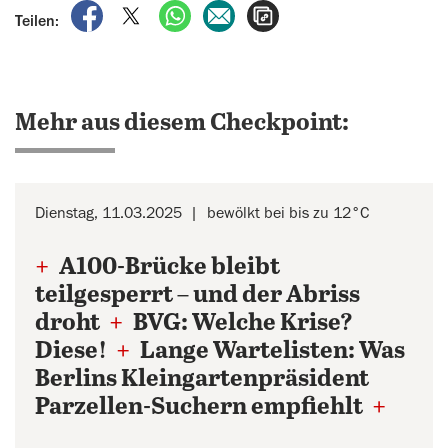
auf Facebook teilen
auf X teilen
per WhatsApp teilen
per E-Mail teilen
Artikel aufrufen
Teilen:
Mehr aus diesem Checkpoint:
Dienstag, 11.03.2025
bewölkt bei bis zu 12°C
+
A100-Brücke bleibt
teilgesperrt – und der Abriss
droht
+
BVG: Welche Krise?
Diese!
+
Lange Wartelisten: Was
Berlins Kleingartenpräsident
Parzellen-Suchern empfiehlt
+