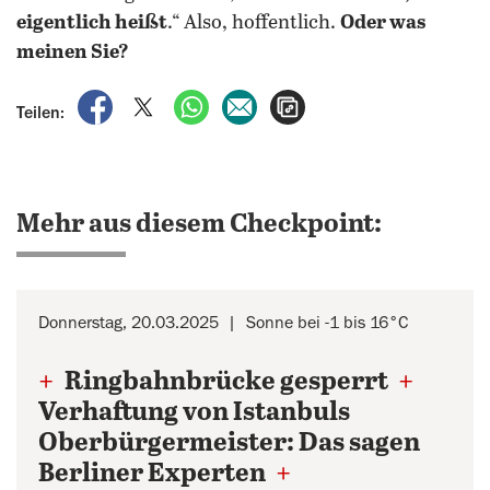
eigentlich heißt
.“ Also, hoffentlich.
Oder was
meinen Sie?
auf Facebook teilen
auf X teilen
per WhatsApp teilen
per E-Mail teilen
Artikel aufrufen
Teilen:
Mehr aus diesem Checkpoint:
Donnerstag, 20.03.2025
Sonne bei -1 bis 16°C
+
Ringbahnbrücke gesperrt
+
Verhaftung von Istanbuls
Oberbürgermeister: Das sagen
Berliner Experten
+