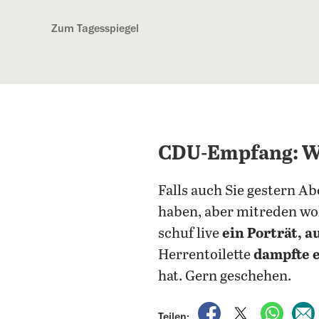
Kostenlos anmelden
Zum Tagesspiegel
CDU-Empfang: We
Falls auch Sie gestern A
haben, aber mitreden wol
schuf live
ein Porträt, 
Herrentoilette
dampfte e
hat. Gern geschehen.
auf Facebook teile
auf X teilen
per Wh
Teilen: