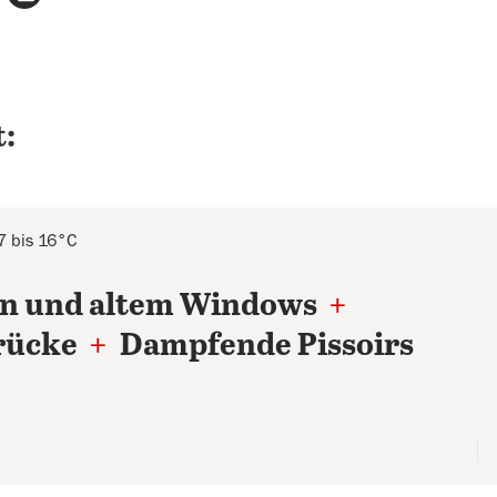
:
7 bis 16°C
rn und altem Windows
+
brücke
+
Dampfende Pissoirs