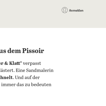
auf Facebook teilen
auf X teilen
per WhatsApp teilen
per E-Mail teilen
Artikel au
Teilen:
Anmelden
s dem Pissoir
r & Klatt“
verpasst
lästert. Eine Sandmalerin
ähnelt
. Und auf der
s immer das zu bedeuten