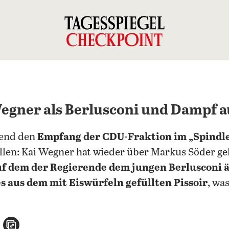
gner als Berlusconi und Dampf au
bend den
Empfang der CDU-Fraktion im „Spindle
len: Kai Wegner hat wieder über Markus Söder ge
auf dem der Regierende dem jungen Berlusconi 
s aus dem mit Eiswürfeln gefüllten Pissoir
, wa
n
atsApp teilen
per E-Mail teilen
Artikel aufrufen