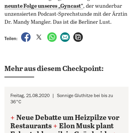
neunte Folge unseres „Gyncast“
, der wunderbar
unzensierten Podcast-Sprechstunde mit der Ärztin
Dr. Mandy Mangler. Das ist die Berliner Lust.
auf Facebook teilen
auf X teilen
per WhatsApp teilen
per E-Mail teilen
Artikel aufrufen
Teilen:
Mehr aus diesem Checkpoint:
Freitag, 21.08.2020
Sonnige Gluthitze bei bis zu
36°C
+
Neue Debatte um Heizpilze vor
Restaurants
+
Elon Musk plant