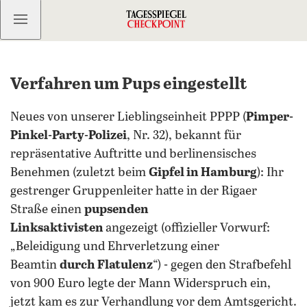
Kostenlos anmelden
Verfahren um Pups eingestellt
Neues von unserer Lieblingseinheit PPPP (
Pimper-
Pinkel-Party-Polizei
, Nr. 32), bekannt für
repräsentative Auftritte und berlinensisches
Benehmen (zuletzt beim
Gipfel in Hamburg
): Ihr
gestrenger Gruppenleiter hatte in der Rigaer
Straße einen
pupsenden
Linksaktivisten
angezeigt (offizieller Vorwurf:
„Beleidigung und Ehrverletzung einer
Beamtin
durch Flatulenz
“) - gegen den Strafbefehl
von 900 Euro legte der Mann Widerspruch ein,
jetzt kam es zur Verhandlung vor dem Amtsgericht.