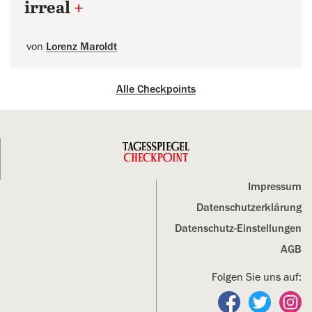
irreal
+
von
Lorenz Maroldt
Alle Checkpoints
Impressum
Datenschutz­erklärung
Datenschutz-Einstellungen
AGB
Folgen Sie uns auf:
Folgen Sie un
Folgen S
Fo