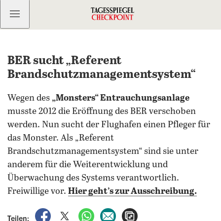
Kostenlos anmelden
BER sucht „Referent
Brandschutzmanagementsystem“
Wegen des
„Monsters“ Entrauchungsanlage
musste 2012 die Eröffnung des BER verschoben
werden. Nun sucht der Flughafen einen Pfleger für
das Monster. Als „Referent
Brandschutzmanagementsystem“ sind sie unter
anderem für die Weiterentwicklung und
Überwachung des Systems verantwortlich.
Freiwillige vor.
Hier geht’s zur Ausschreibung.
auf Facebook teilen
auf X teilen
per WhatsApp teilen
per E-Mail teilen
Artikel aufrufen
Teilen: