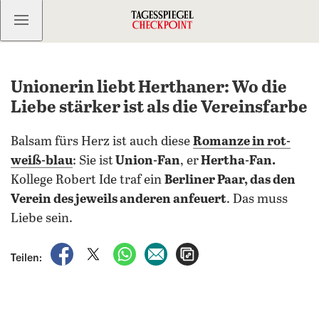
Kostenlos anmelden
Unionerin liebt Herthaner: Wo die
Liebe stärker ist als die Vereinsfarbe
Balsam fürs Herz ist auch diese
Romanze in rot-
weiß-blau
: Sie ist
Union-Fan
, er
Hertha-Fan.
Kollege Robert Ide traf ein
Berliner Paar, das den
Verein des jeweils anderen anfeuert
. Das muss
Liebe sein.
auf Facebook teilen
auf X teilen
per WhatsApp teilen
per E-Mail teilen
Artikel aufrufen
Teilen: