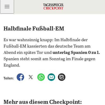
Kostenlos anmelden
Halbfinale Fußball-EM
Es war wahnsinnig knapp: Im Halbfinale der
Fußball-EM kassierten das deutsche Team am
Abend ein spätes Tor und
unterlag Spanien 0 zu 1.
Spanien steht somit am Sonntag im Finale gegen
England.
auf Facebook teilen
auf X teilen
per WhatsApp teilen
per E-Mail teilen
Artikel aufrufen
Teilen:
Mehr aus diesem Checkpoint: