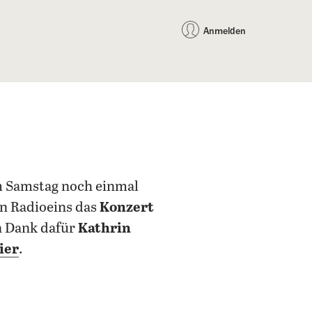
auf Facebook teilen
auf X teilen
per WhatsApp teilen
per E-Mail teilen
Artikel au
Teilen:
Anmelden
am Samstag noch einmal
on Radioeins das
Konzert
n Dank dafür
Kathrin
ier
.