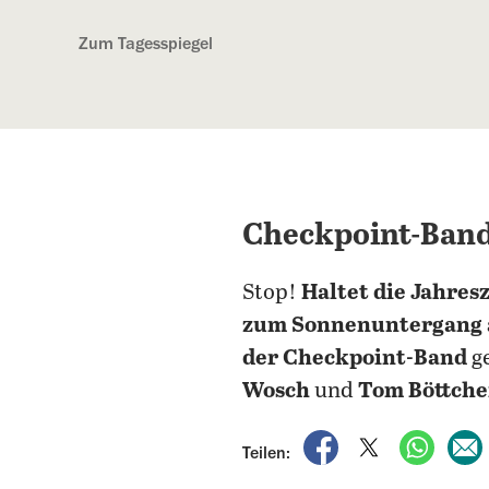
Kostenlos anmelden
Zum Tagesspiegel
Checkpoint-Band
Stop!
Haltet die Jahres
zum Sonnenuntergang a
der Checkpoint-Band
g
Wosch
und
Tom Böttche
auf Facebook teile
auf X teilen
per Wh
Teilen: