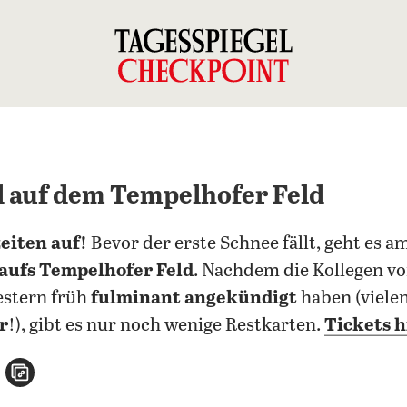
 auf dem Tempelhofer Feld
zeiten auf!
Bevor der erste Schnee fällt, geht es 
ufs Tempelhofer Feld
. Nachdem die Kollegen v
estern früh
fulminant angekündigt
haben (viele
r
!), gibt es nur noch wenige Restkarten.
Tickets h
n
atsApp teilen
per E-Mail teilen
Artikel aufrufen