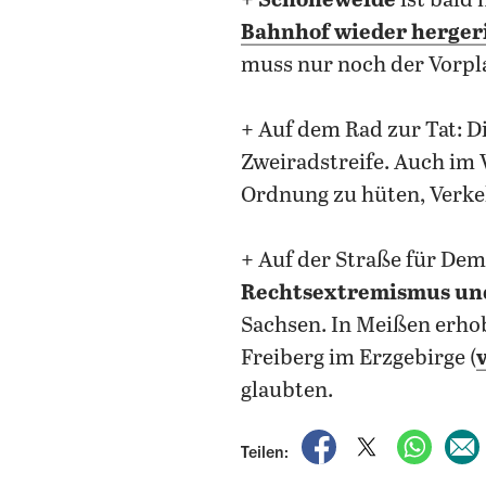
+
Schöneweide
ist bald
Bahnhof wieder herger
muss nur noch der Vorpl
+ Auf dem Rad zur Tat: D
Zweiradstreife. Auch im
Ordnung zu hüten, Verke
+ Auf der Straße für De
Rechtsextremismus un
Sachsen. In Meißen erho
Freiberg im Erzgebirge (
glaubten.
auf Facebook teile
auf X teilen
per Wh
Teilen: