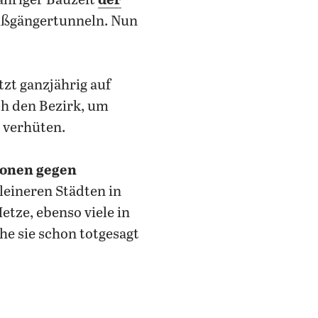
jähriger Bauzeit
der
Fußgängertunneln. Nun
tzt ganzjährig auf
ch den Bezirk, um
 verhüten.
onen gegen
leineren Städten in
tze, ebenso viele in
he sie schon totgesagt