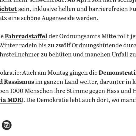
 nicht mehr schweineöde: Ab April soll nach sechs
ichtet
sein, inklusive hellen und barrierefreien 
atz eine schöne Augenweide werden.
ie
Fahrradstaffel
der Ordnungsamts Mitte rollt je
 Winter radeln bis zu zwölf Ordnungshütende dur
hrsteilnehmer zu behüten und manchen Unfall zu
mokratie: Auch am Montag gingen die
Demonstrati
d Rassismus
im ganzen Land weiter, darunter in k
ben 1000 Menschen ihre Stimme gegen Hass und He
via MDR
). Die Demokratie lebt auch dort, wo manc
n
atsApp teilen
per E-Mail teilen
Artikel aufrufen