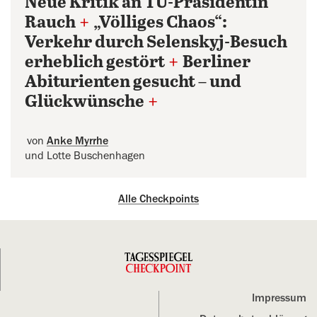
Neue Kritik an TU-Präsidentin
Rauch
+
„Völliges Chaos“:
Verkehr durch Selenskyj-Besuch
erheblich gestört
+
Berliner
Abiturienten gesucht – und
Glückwünsche
+
von
Anke Myrrhe
und Lotte Buschenhagen
Alle Checkpoints
Impressum