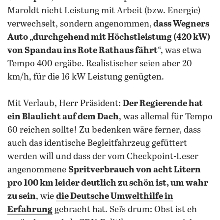
Maroldt nicht Leistung mit Arbeit (bzw. Energie)
verwechselt, sondern angenommen,
dass Wegners
Auto „durchgehend mit Höchstleistung (420 kW)
von Spandau ins Rote Rathaus fährt
“, was etwa
Tempo 400 ergäbe. Realistischer seien aber 20
km/h, für die 16 kW Leistung genügten.
Mit Verlaub, Herr Präsident:
Der Regierende hat
ein Blaulicht auf dem Dach
, was allemal für Tempo
60 reichen sollte! Zu bedenken wäre ferner, dass
auch das identische Begleitfahrzeug gefüttert
werden will und dass der vom Checkpoint-Leser
angenommene
Spritverbrauch von acht Litern
pro 100 km leider deutlich zu schön ist, um wahr
zu sein
, wie
die Deutsche Umwelthilfe in
Erfahrung
gebracht hat. Sei’s drum: Obst ist eh