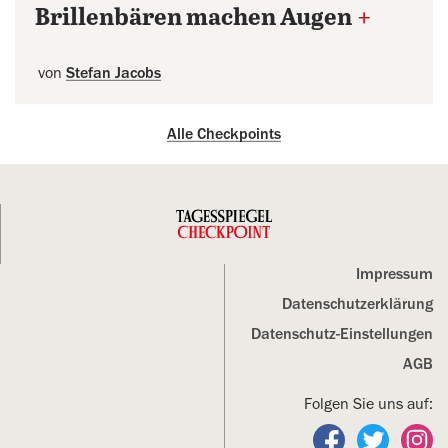
Brillenbären machen Augen
+
von
Stefan Jacobs
Alle Checkpoints
Impressum
Datenschutz­erklärung
Datenschutz-Einstellungen
AGB
Folgen Sie uns auf:
Folgen Sie un
Folgen S
Fo