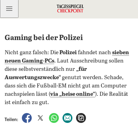
Kostenlos anmelden
Gaming bei der Polizei
Nicht ganz falsch: Die
Polizei
fahndet nach
sieben
neuen Gaming-PCs
. Laut Ausschreibung sollen
diese selbstverständlich nur
„für
Auswertungszwecke“
genutzt werden. Schade,
dass sich die Fußball-EM nicht gut am Computer
nachspielen lässt (
via „heise online“
). Die Realität
ist einfach zu gut.
auf Facebook teilen
auf X teilen
per WhatsApp teilen
per E-Mail teilen
Artikel aufrufen
Teilen: