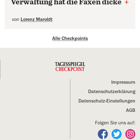
Verwaltung hat die Faxen dicke
+
von
Lorenz Maroldt
Alle Checkpoints
Impressum
Datenschutz­erklärung
Datenschutz-Einstellungen
AGB
Folgen Sie uns auf:
Folgen Sie un
Folgen S
Fo