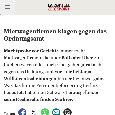
Kostenlos anmelden
Mietwagenfirmen klagen gegen das
Ordnungsamt
Machtprobe vor Gericht
: Immer mehr
Mietwagenfirmen, die über
Bolt oder Uber
zu
buchen waren oder noch sind, gehen juristisch
gegen das Ordnungsamt vor –
sie beklagen
Willkürentscheidungen
bei der Lizenzvergabe.
Was das für die Personenbeförderung Berlins
bedeutet, hat Simon Schwarz herausgefunden –
seine Recherche finden Sie hier
.
auf Facebook teilen
auf X teilen
per WhatsApp teilen
per E-Mail teilen
Artikel aufrufen
Teilen: