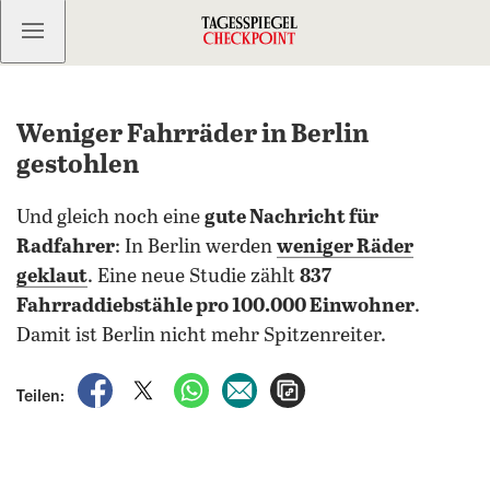
Kostenlos anmelden
Weniger Fahrräder in Berlin
gestohlen
Und gleich noch eine
gute Nachricht für
Radfahrer
: In Berlin werden
weniger Räder
geklaut
. Eine neue Studie zählt
837
Fahrraddiebstähle pro 100.000 Einwohner
.
Damit ist Berlin nicht mehr Spitzenreiter.
auf Facebook teilen
auf X teilen
per WhatsApp teilen
per E-Mail teilen
Artikel aufrufen
Teilen: