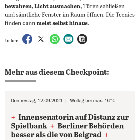
bewahren, Licht ausmachen,
Türen schließen
und sämtliche Fenster im Raum öffnen. Die Teenies
finden dann
meist selbst hinaus
.
auf Facebook teilen
auf X teilen
per WhatsApp teilen
per E-Mail teilen
Artikel aufrufen
Teilen:
Mehr aus diesem Checkpoint:
Donnerstag, 12.09.2024
Wolkig bei max. 16°C
+
Innensenatorin auf Distanz zur
Spielbank
+
Berliner Behörden
besser als die von Belgrad
+