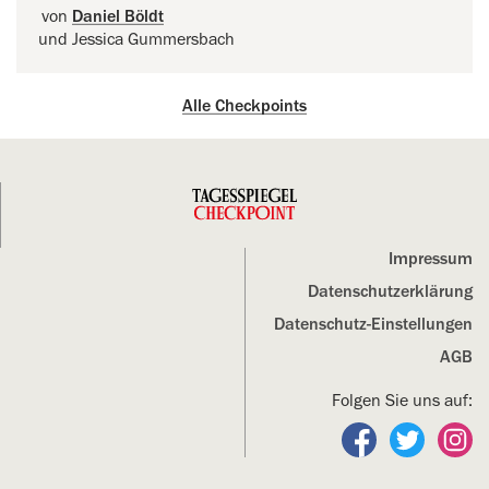
von
Daniel Böldt
und Jessica Gummersbach
Alle Checkpoints
Impressum
Datenschutz­erklärung
Datenschutz-Einstellungen
AGB
Folgen Sie uns auf:
Folgen Sie un
Folgen S
Fo