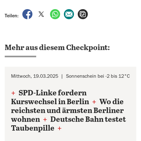
auf Facebook teilen
auf X teilen
per WhatsApp teilen
per E-Mail teilen
Artikel aufrufen
Teilen:
Mehr aus diesem Checkpoint:
Mittwoch, 19.03.2025
Sonnenschein bei -2 bis 12°C
+
SPD-Linke fordern
Kurswechsel in Berlin
+
Wo die
reichsten und ärmsten Berliner
wohnen
+
Deutsche Bahn testet
Taubenpille
+