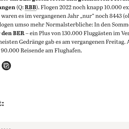
angen
(Q:
RBB
). Flogen 2022 noch knapp 10.000 e
 waren es im vergangenen Jahr „nur“ noch 8443 (
 flogen umso mehr Normalsterbliche: In den Somm
r den BER
– ein Plus von 130.000 Fluggästen im Ve
eisten Gedränge gab es am vergangenen Freitag. A
 90.000 Reisende am Flughafen.
n
atsApp teilen
per E-Mail teilen
Artikel aufrufen
: