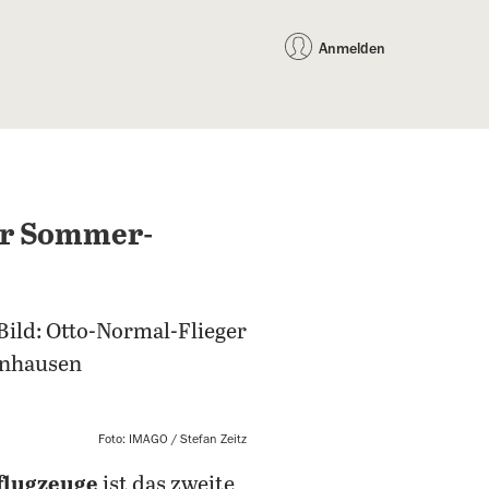
auf Facebook teilen
auf X teilen
per WhatsApp teilen
per E-Mail teilen
Artikel au
Teilen:
Anmelden
hr Sommer-
Bild: Otto-Normal-Flieger
penhausen
Foto: IMAGO / Stefan Zeitz
flugzeuge
ist das zweite