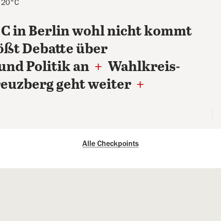
s 20°C
 in Berlin wohl nicht kommt
ößt Debatte über
und Politik an
+
Wahlkreis-
reuzberg geht weiter
+
Alle Checkpoints