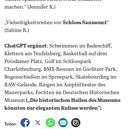
machen.“ (Jennifer K.)
„Vielseitigkeitsreiten vor
Schloss Sanssouci
“
(Sabine R.)
ChatGPT ergänzt
: Schwimmen im Badeschiff,
Klettern am Teufelsberg, Basketball auf dem
Potsdamer Platz, Golf im Schlosspark
Charlottenburg, BMX-Rennen im Görlitzer Park,
Bogenschießen im Spreepark, Skateboarding im
RAW-Gelände, Ringen im Amphitheater des
Mauerparks, Fechten im Deutschen Historischen
Museum
(„Die historischen Hallen des Museums
könnten zur eleganten Kulisse werden“
).
auf Facebook teilen
auf X teilen
per WhatsApp teilen
per E-Mail teilen
Artikel aufrufen
Teilen: