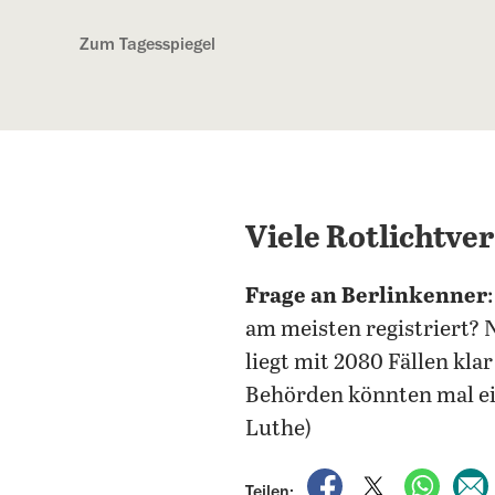
Kostenlos anmelden
Zum Tagesspiegel
Viele Rotlichtv
Frage an Berlinkenner
am meisten registriert? N
liegt mit 2080 Fällen kla
Behörden könnten mal e
Luthe)
auf Facebook teile
auf X teilen
per Wh
Teilen: