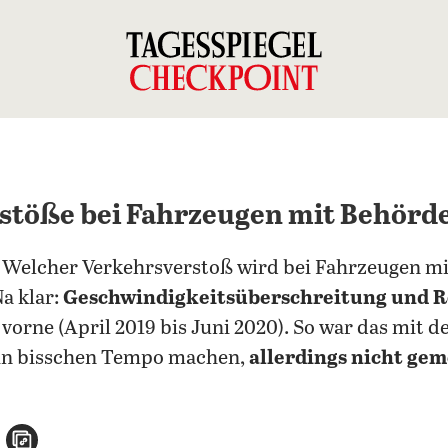
erstöße bei Fahrzeugen mit Behör
: Welcher Verkehrsverstoß wird bei Fahrzeugen 
a klar:
Geschwindigkeitsüberschreitung und R
r vorne (April 2019 bis Juni 2020). So war das mit d
in bisschen Tempo machen,
allerdings nicht gem
n
atsApp teilen
per E-Mail teilen
Artikel aufrufen