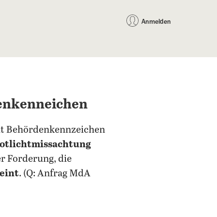
auf Facebook teilen
auf X teilen
per WhatsApp teilen
per E-Mail teilen
Artikel au
Teilen:
Anmelden
denkenneichen
mit Behördenkennzeichen
otlichtmissachtung
er Forderung, die
eint
. (Q: Anfrag MdA