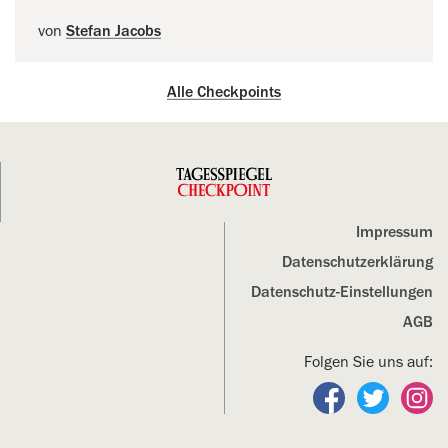
von
Stefan Jacobs
Alle Checkpoints
Impressum
Datenschutz­erklärung
Datenschutz-Einstellungen
AGB
Folgen Sie uns auf:
Folgen Sie un
Folgen S
Fo