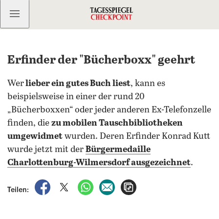
Kostenlos anmelden
Erfinder der "Bücherboxx" geehrt
Wer
lieber ein gutes Buch liest
, kann es
beispielsweise in einer der rund 20
„Bücherboxxen“ oder jeder anderen Ex-Telefonzelle
finden, die
zu mobilen Tauschbibliotheken
umgewidmet
wurden. Deren Erfinder Konrad Kutt
wurde jetzt mit der
Bürgermedaille
Charlottenburg-Wilmersdorf ausgezeichnet
.
auf Facebook teilen
auf X teilen
per WhatsApp teilen
per E-Mail teilen
Artikel aufrufen
Teilen: