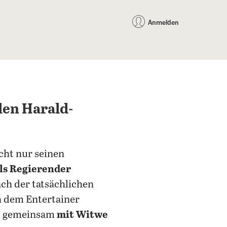
auf Facebook teilen
auf X teilen
per WhatsApp teilen
per E-Mail teilen
Artikel au
Teilen:
Anmelden
den Harald-
cht nur seinen
ls Regierender
ach der tatsächlichen
h dem Entertainer
) gemeinsam
mit Witwe