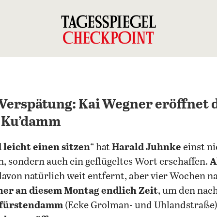
Verspätung: Kai Wegner eröffnet 
m Ku’damm
leicht einen sitzen
“ hat
Harald Juhnke
einst ni
, sondern auch ein geflügeltes Wort erschaffen.
A
avon natürlich weit entfernt, aber vier Wochen n
ner an diesem Montag endlich Zeit
, um den nac
rfürstendamm
(Ecke Grolman- und Uhlandstraße