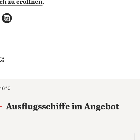
ich zu eröffnen
.
n
atsApp teilen
per E-Mail teilen
Artikel aufrufen
:
 16°C
+
Ausflugsschiffe im Angebot