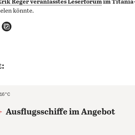
rik Reger veranlasstes
Leserforum
im Titania
ielen könnte.
n
atsApp teilen
per E-Mail teilen
Artikel aufrufen
:
 16°C
+
Ausflugsschiffe im Angebot