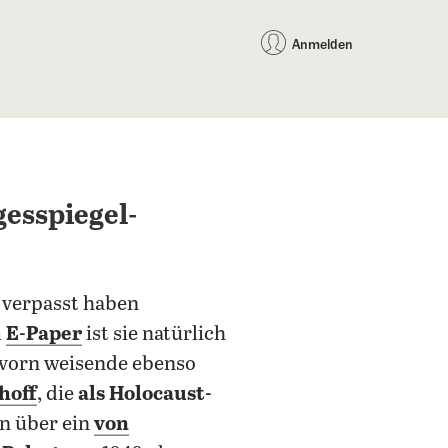
auf Facebook teilen
auf X teilen
per WhatsApp teilen
per E-Mail teilen
Artikel au
Teilen:
Anmelden
gesspiegel-
verpasst haben
m
E-Paper
ist sie natürlich
 vorn weisende ebenso
hoff
, die
als Holocaust-
en über ein
von