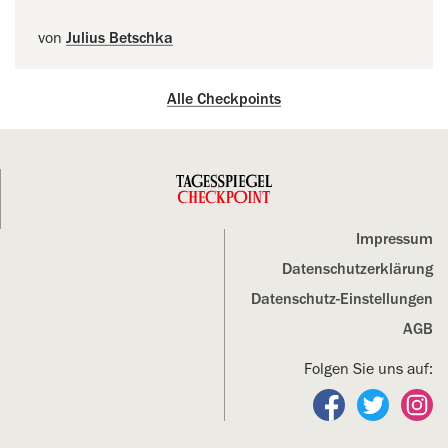
von
Julius Betschka
Alle Checkpoints
Impressum
Datenschutz­erklärung
Datenschutz-Einstellungen
AGB
Folgen Sie uns auf:
Folgen Sie un
Folgen S
Fo