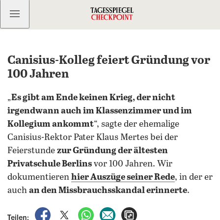
Kostenlos anmelden
Canisius-Kolleg feiert Gründung vor
100 Jahren
„
Es gibt am Ende keinen Krieg, der nicht
irgendwann auch im Klassenzimmer und im
Kollegium ankommt
“, sagte der ehemalige
Canisius-Rektor Pater Klaus Mertes bei der
Feierstunde
zur Gründung der ältesten
Privatschule Berlins
vor 100 Jahren. Wir
dokumentieren
hier Auszüge seiner Rede
, in der er
auch
an den Missbrauchsskandal erinnerte
.
auf Facebook teilen
auf X teilen
per WhatsApp teilen
per E-Mail teilen
Artikel aufrufen
Teilen: