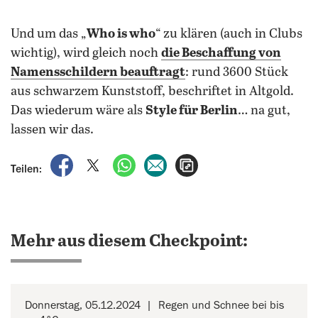
Und um das „
Who is who
“ zu klären (auch in Clubs
wichtig), wird gleich noch
die Beschaffung von
Namensschildern beauftragt
: rund 3600 Stück
aus schwarzem Kunststoff, beschriftet in Altgold.
Das wiederum wäre als
Style für Berlin
… na gut,
lassen wir das.
auf Facebook teilen
auf X teilen
per WhatsApp teilen
per E-Mail teilen
Artikel aufrufen
Teilen:
Mehr aus diesem Checkpoint:
Donnerstag, 05.12.2024
Regen und Schnee bei bis