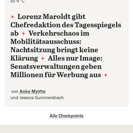
zu 4°C
+
Lorenz Maroldt gibt
Chefredaktion des Tagesspiegels
ab
+
Verkehrschaos im
Mobilitätsausschuss:
Nachtsitzung bringt keine
Klärung
+
Alles nur Image:
Senatsverwaltungen geben
Millionen für Werbung aus
+
von
Anke Myrrhe
und Jessica Gummersbach
Alle Checkpoints