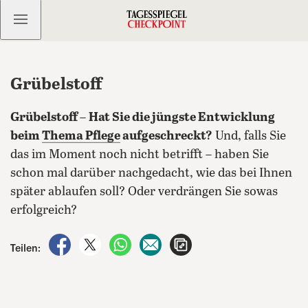
Kostenlos anmelden
Grübelstoff
Grübelstoff
–
Hat Sie die jüngste Entwicklung
beim
Thema Pflege
aufgeschreckt?
Und, falls Sie
das im Moment noch nicht betrifft – haben Sie
schon mal darüber nachgedacht, wie das bei Ihnen
später ablaufen soll? Oder verdrängen Sie sowas
erfolgreich?
auf Facebook teilen
auf X teilen
per WhatsApp teilen
per E-Mail teilen
Artikel aufrufen
Teilen: