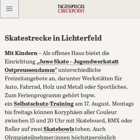
Kostenlos anmelden
Skatestrecke in Lichterfeld
Mit Kindern
–
Als offenes Haus bietet die
Einrichtung
„Juwe Skate – Jugendwerkstatt
Ostpreussendamm“
unterschiedliche
Freizeitangebote an, darunter Werkstätten für
Auto, Fahrrad, Holz und Metall oder Sportliches.
Zum Ferienprogramm gehört bspw.
ein
Selbstschutz-Training
am 17.
August. Montags
bis freitags können Koryphäen aller Couleur
zwischen 15 und 20 Uhr mit Skateboard, BMX oder
Roller auf zwei
Skatebowls
toben.
Auch
Olympiateilnehmer:innen höchstpersönlich