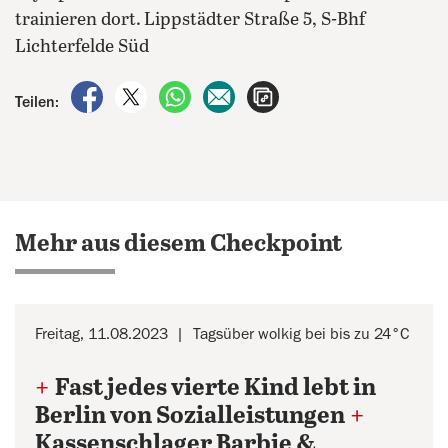
trainieren dort.
Lippstädter Straße 5, S-Bhf
Lichterfelde Süd
auf Facebook teilen
auf X teilen
per WhatsApp teilen
per E-Mail teilen
Artikel aufrufen
Teilen:
Mehr aus diesem Checkpoint
Freitag, 11.08.2023
Tagsüber wolkig bei bis zu 24°C
+
Fast jedes vierte Kind lebt in
Berlin von Sozialleistungen
+
Kassenschlager Barbie &