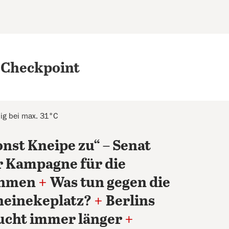
 Checkpoint
ig bei max. 31°C
onst Kneipe zu“ – Senat
r Kampagne für die
ahmen
+
Was tun gegen die
heinekeplatz?
+
Berlins
ucht immer länger
+