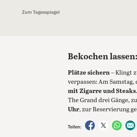
Kostenlos anmelden
Zum Tagesspiegel
Bekochen lassen:
Plätze sichern
– Klingt 
verpassen: Am Samstag,
mit Zigarre und Steaks
The Grand drei Gänge, z
Uhr
, zur Reservierung g
auf Facebook teile
auf X teilen
per Wh
Teilen: