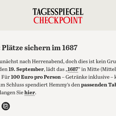
 Plätze sichern im 1687
zunächst nach Herrenabend, doch dies ist kein Gru
 den
19. September
, lädt das „
1687
“ in Mitte (Mitt
. Für
100 Euro pro Person
– Getränke inklusive –
um Schluss spendiert Hemmy’s den
passenden Ta
elangen Sie
hier
.
n
atsApp teilen
per E-Mail teilen
Artikel aufrufen