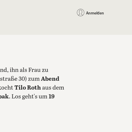
auf Facebook teilen
auf X teilen
per WhatsApp teilen
per E-Mail teilen
Artikel au
Teilen:
Anmelden
nd, ihn als Frau zu
elstraße 30) zum
Abend
 kocht
Tilo Roth
aus dem
bak
.
Los geht's um
19