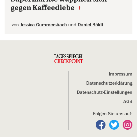
gegen Kaffeediebe
+
von
Jessica Gummersbach
und
Daniel Böldt
Impressum
Datenschutz­erklärung
Datenschutz-Einstellungen
AGB
Folgen Sie uns auf:
Folgen Sie un
Folgen S
Fo