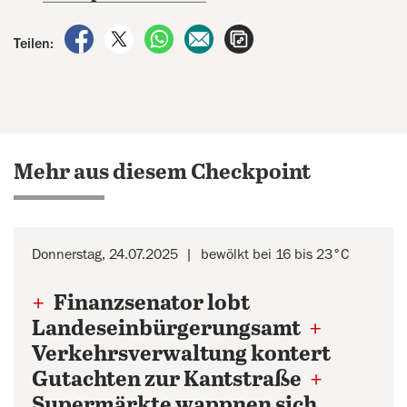
auf Facebook teilen
auf X teilen
per WhatsApp teilen
per E-Mail teilen
Artikel aufrufen
Teilen:
Mehr aus diesem Checkpoint
Donnerstag, 24.07.2025
bewölkt bei 16 bis 23°C
+
Finanzsenator lobt
Landeseinbürgerungsamt
+
Verkehrsverwaltung kontert
Gutachten zur Kantstraße
+
Supermärkte wappnen sich