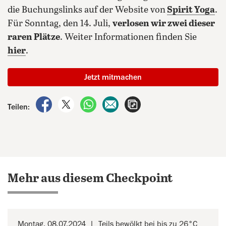
die Buchungslinks auf der Website von
Spirit Yoga
.
Für Sonntag, den 14. Juli,
verlosen wir zwei dieser
raren Plätze
. Weiter Informationen finden Sie
hier
.
Jetzt mitmachen
auf Facebook teilen
auf X teilen
per WhatsApp teilen
per E-Mail teilen
Artikel aufrufen
Teilen:
Mehr aus diesem Checkpoint
Montag, 08.07.2024
Teils bewölkt bei bis zu 26°C