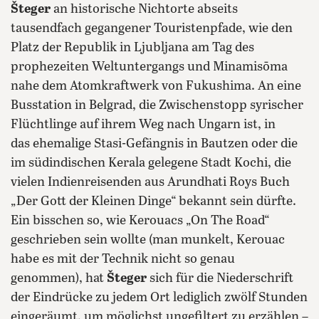
Šteger
an historische Nichtorte abseits
tausendfach gegangener Touristenpfade, wie den
Platz der Republik in Ljubljana am Tag des
prophezeiten Weltuntergangs und Minamisōma
nahe dem Atomkraftwerk von Fukushima. An eine
Busstation in Belgrad, die Zwischenstopp syrischer
Flüchtlinge auf ihrem Weg nach Ungarn ist, in
das ehemalige Stasi-Gefängnis in Bautzen oder die
im südindischen Kerala gelegene Stadt Kochi, die
vielen Indienreisenden aus Arundhati Roys Buch
„Der Gott der Kleinen Dinge“ bekannt sein dürfte.
Ein bisschen so, wie Kerouacs „On The Road“
geschrieben sein wollte (man munkelt, Kerouac
habe es mit der Technik nicht so genau
genommen), hat
Šteger
sich für die Niederschrift
der Eindrücke zu jedem Ort lediglich zwölf Stunden
eingeräumt, um möglichst ungefiltert zu erzählen –