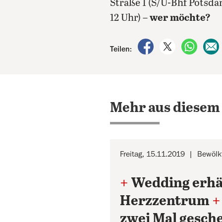
Straße 1 (S/U-Bhf Potsda
12 Uhr) –
wer möchte?
auf Facebook teile
auf X teilen
per Wh
Teilen:
Mehr aus diesem
Freitag, 15.11.2019
Bewölk
+
Wedding erhäl
Herzzentrum
+
zwei Mal gesche