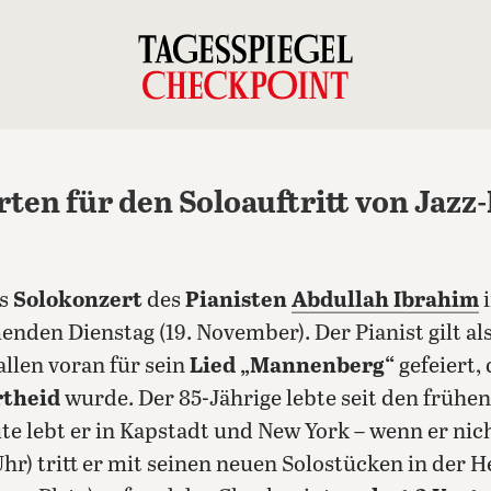
ten für den Soloauftritt von Jazz
as
Solokonzert
des
Pianisten
Abdullah Ibrahim
i
den Dienstag (19. November). Der Pianist gilt als
allen voran für sein
Lied „Mannenberg“
gefeiert, 
rtheid
wurde.
Der 85-Jährige lebte seit den frühen
e lebt er in Kapstadt und New York – wenn er nicht
Uhr) tritt er mit seinen neuen Solostücken in der 