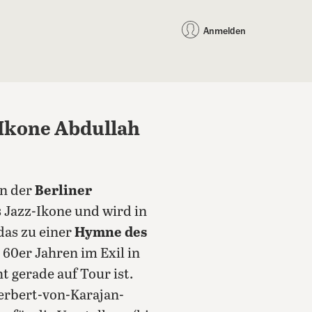
auf Facebook teilen
auf X teilen
per WhatsApp teilen
per E-Mail teilen
Artikel au
Teilen:
Anmelden
-Ikone Abdullah
n der
Berliner
 Jazz-Ikone und wird in
das zu einer
Hymne des
 60er Jahren im Exil in
 gerade auf Tour ist.
Herbert-von-Karajan-