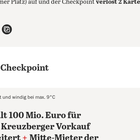
mer Platz) auf und der Checkpoint
verlost 2 Kart
n
atsApp teilen
per E-Mail teilen
Artikel aufrufen
 Checkpoint
t und windig bei max. 9°C
t 100 Mio. Euro für
Kreuzberger Vorkauf
itert
+
Mitte-Mieter der