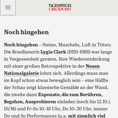
Kostenlos anmelden
Noch hingehen
Noch hingehen
– Steine, Muscheln, Luft in Tüten:
Die Brasilianerin
Lygia Clark
(1920-1988) war lange
in Vergessenheit geraten. Ihre Wiederentdeckung
mit einer großen Retrospektive in der
Neuen
Nationalgalerie
lohnt sich. Allerdings muss man
im Kopf schon etwas beweglich sein – eine Hälfte
der Schau zeigt klassische Gemälde an der Wand,
die zweite dann
Exponate, die zum Berühren,
Begehen, Ausprobieren
einladen (noch bis 12.10.).
Di/Mi und Fr-So 10–18 Uhr, Do 10–20 Uhr, immer
Do und So Performances (u.a.
mit ziemlich viel