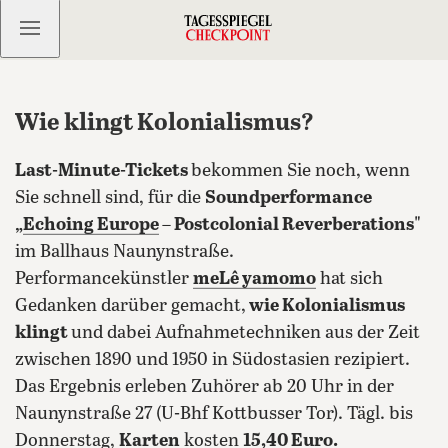
Kostenlos anmelden
Wie klingt Kolonialismus?
Last-Minute-Tickets
bekommen Sie noch, wenn
Sie schnell sind, für die
Soundperformance
„
Echoing Europe
– Postcolonial Reverberations"
im Ballhaus Naunynstraße.
Performancekünstler
meLê yamomo
hat sich
Gedanken darüber gemacht,
wie Kolonialismus
klingt
und dabei Aufnahmetechniken aus der Zeit
zwischen 1890 und 1950 in Südostasien rezipiert.
Das Ergebnis erleben Zuhörer ab 20 Uhr in der
Naunynstraße 27 (U-Bhf Kottbusser Tor). Tägl. bis
Donnerstag,
Karten
kosten
15,40 Euro.