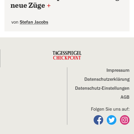
neue Züge
+
von
Stefan Jacobs
Impressum
Datenschutz­erklärung
Datenschutz-Einstellungen
AGB
Folgen Sie uns auf:
Folgen Sie un
Folgen S
Fo