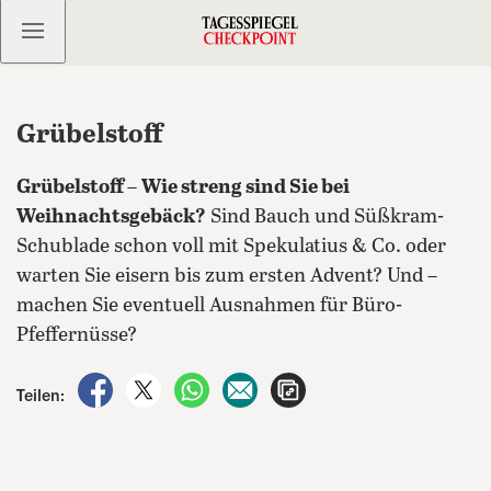
Kostenlos anmelden
Grübelstoff
Grübelstoff
–
Wie streng sind Sie bei
Weihnachtsgebäck?
Sind Bauch und Süßkram-
Schublade schon voll mit Spekulatius & Co. oder
warten Sie eisern bis zum ersten Advent? Und –
machen Sie eventuell Ausnahmen für Büro-
Pfeffernüsse?
auf Facebook teilen
auf X teilen
per WhatsApp teilen
per E-Mail teilen
Artikel aufrufen
Teilen: